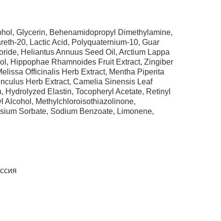
ohol, Glycerin, Behenamidopropyl Dimethylamine,
reth-20, Lactic Acid, Polyquaternium-10, Guar
ride, Heliantus Annuus Seed Oil, Arctium Lappa
col, Hippophae Rhamnoides Fruit Extract, Zingiber
elissa Officinalis Herb Extract, Mentha Piperita
unculus Herb Extract, Camelia Sinensis Leaf
, Hydrolyzed Elastin, Tocopheryl Acetate, Retinyl
l Alcohol, Methylchloroisothiazolinone,
assium Sorbate, Sodium Benzoate, Limonene,
ссия