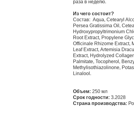
раза в неделю.
Из чего состоит?
Состав: Aqua, Cetearyl Alc
Persea Gratissima Oil, Cetea
Hydroxypropyltrimonium Chlo
Root Extract, Propylene Gly
Officinale Rhizome Extract, M
Leaf Extract, Artemisia Drac
Extract, Hydrolyzed Collagen
Palmitate, Tocopherol, Benzy
Methylisothiazolinone, Pot
Linalool.
Объем:
250 мл
Срок годности:
3.2028
Страна производства:
Ро