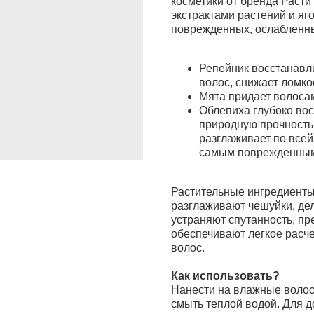
косметики от бренда Расти
экстрактами растений и яг
поврежденных, ослабленных
Репейник восстанавл
волос, снижает ломко
Мята придает волосам
Облепиха глубоко вос
природную прочность 
разглаживает по всей
самым поврежденным
Растительные ингредиенты
разглаживают чешуйки, де
устраняют спутанность, п
обеспечивают легкое расч
волос.
Как использовать?
Нанести на влажные волос
смыть теплой водой. Для 