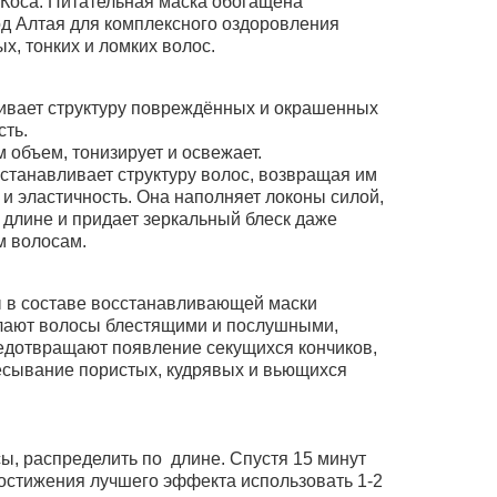
 Коса. Питательная маска обогащена
од Алтая для комплексного оздоровления
, тонких и ломких волос.
ивает структуру повреждённых и окрашенных
сть.
 объем, тонизирует и освежает.
станавливает структуру волос, возвращая им
и эластичность. Она наполняет локоны силой,
 длине и придает зеркальный блеск даже
 волосам.
 в составе восстанавливающей маски
лают волосы блестящими и послушными,
редотвращают появление секущихся кончиков,
есывание пористых, кудрявых и вьющихся
ы, распределить по длине. Спустя 15 минут
достижения лучшего эффекта использовать 1-2