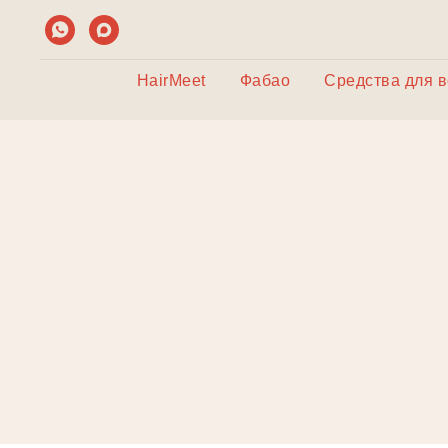
HairMeet
Фабао
Средства для 
Д