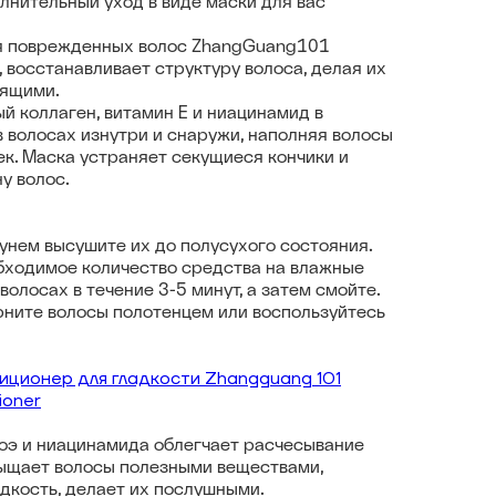
олнительный уход в виде маски для вас
я поврежденных волос ZhangGuang101
, восстанавливает структуру волоса, делая их
тящими.
й коллаген, витамин Е и ниацинамид в
в волосах изнутри и снаружи, наполняя волосы
ек. Маска устраняет секущиеся кончики и
у волос.
унем высушите их до полусухого состояния.
бходимое количество средства на влажные
волосах в течение 3-5 минут, а затем смойте.
ните волосы полотенцем или воспользуйтесь
ционер для гладкости Zhangguang 101
ioner
оэ и ниацинамида облегчает расчесывание
сыщает волосы полезными веществами,
адкость, делает их послушными.