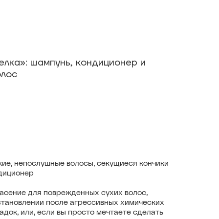
лка»: шампунь, кондиционер и
олос
ие, непослушные волосы, секущиеся кончики
диционер
пасение для поврежденных сухих волос,
становлении после агрессивных химических
адок, или, если вы просто мечтаете сделать