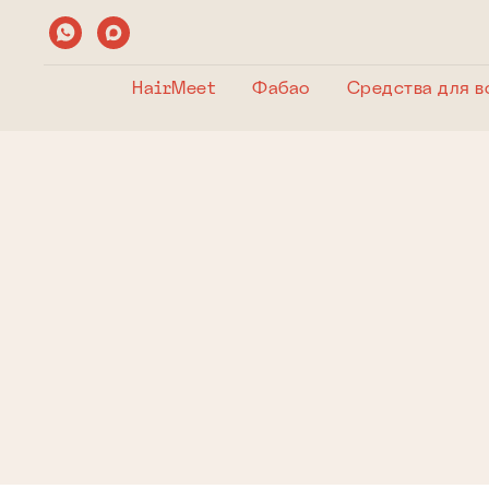
HairMeet
Фабао
Средства для 
Д