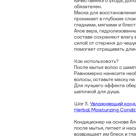
качественного ухода, доп
обязателен.
Маска для восстановлени
проникает в глубокие слои
гладкими, мягкими и блес
Алое вера, гидролизованны
составе сохраняют влагу 
силой от стержня до чешу
помогает отращивать длин
Как использовать?
После мытья волос с шамп
Равномерно нанесите нео
волосы, оставьте маску на 
Для лучшего эффекта обер
шапочкой для душа.
Шаг 3.
Увлажняющий конди
Herbal Moisturizing Condit
Кондиционер на основе Ал
после мытья, питает и на
возвращает им блеск и гл