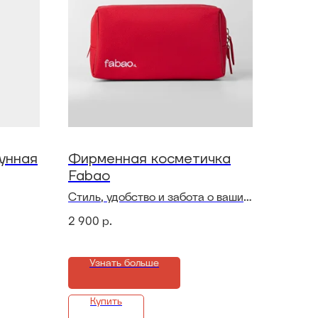
лунная
Фирменная косметичка
Fabao
Стиль, удобство и забота о ваших
секретах красоты!
2 900
р.
о
Узнать больше
Купить