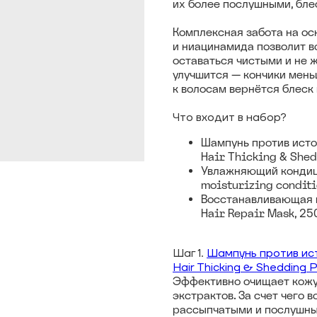
их более послушными, бл
Комплексная забота на ос
и ниацинамида позволит в
оставаться чистыми и не 
улучшится — кончики мень
к волосам вернётся блеск 
Что входит в набор?
Шампунь против исто
Hair Thicking & She
Увлажняющий кондиц
moisturizing condit
Восстанавливающая м
Hair Repair Mask, 25
Шаг 1.
Шампунь против ист
Hair Thicking & Shedding
Эффективно очищает кожу,
экстрактов. За счет чего 
рассыпчатыми и послушны