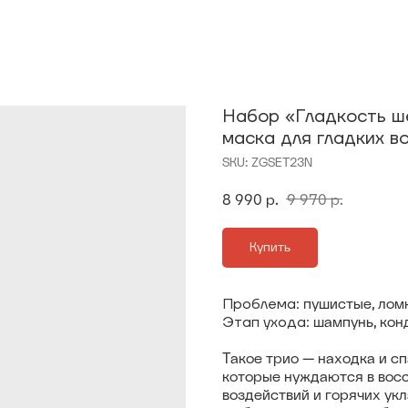
Набор «Гладкость ше
маска для гладких в
SKU:
ZGSET23N
8 990
р.
9 970
р.
Купить
Проблема:
пушистые, ломк
Этап ухода:
шампунь, кон
Такое трио — находка и с
которые нуждаются в вос
воздействий и горячих укл