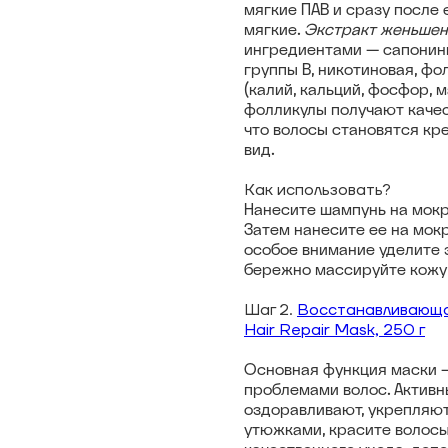
мягкие ПАВ и сразу после 
мягкие.
Экстракт женьшен
ингредиентами — сапонины
группы B, никотиновая, ф
(калий, кальций, фосфор, м
фолликулы получают качес
что волосы становятся кр
вид.
Как использовать?
Нанесите шампунь на мокры
Затем нанесите ее на мок
особое внимание уделите 
бережно массируйте кожу
Шаг 2.
Восстанавливающая
Hair Repair Mask, 250 г
Основная функция маски –
проблемами волос. Активн
оздоравливают, укрепляют
утюжками, красите волосы