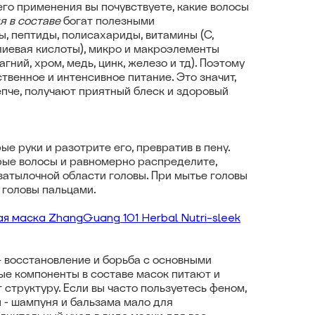
его применения вы почувствуете, какие волосы
я в составе
богат полезными
, пептиды, полисахариды, витамины (C,
олиевая кислоты), микро и макроэлементы
агний, хром, медь, цинк, железо и тд). Поэтому
твенное и интенсивное питание. Это значит,
епче, получают приятный блеск и здоровый
е руки и разотрите его, превратив в пену.
рые волосы и равномерно распределите,
затылочной области головы. При мытье головы
 головы пальцами.
 маска ZhangGuang 101 Herbal Nutri-sleek
 восстановление и борьба с основными
ые компоненты в составе масок питают и
 структуру. Если вы часто пользуетесь феном,
 - шампуня и бальзама мало для