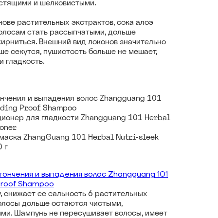
естящими и шелковистыми.
нове растительных экстрактов, сока алоэ
олосам стать рассыпчатыми, дольше
жирниться. Внешний вид локонов значительно
ше секутся, пушистость больше не мешает,
и гладкость.
нчения и выпадения волос Zhangguang 101
dding Proof Shampoo
ионер для гладкости Zhangguang 101 Herbal
ioner
аска ZhangGuang 101 Herbal Nutri-sleek
0 г
ончения и выпадения волос Zhangguang 101
 Proof Shampoo
 снижает ее сальность 6 растительных
волосы дольше остаются чистыми,
ми. Шампунь не пересушивает волосы, имеет