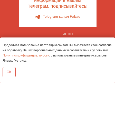
информации в нашем
Телеграм, подписывайтесь!
Telegram канал Fabao
ИНФО
Политика обработки
Продолжая пользование настоящим сайтом Вы выражаете своё согласие
персональных данных
на обработку Ваших персональных данных в соответствии с условиями
Политика конфиденциальности
Политики конфиденциальности
, с использованием интернет-сервисов
Публичная оферта
ИП Герасимова Е.В.
Яндекс Метрика
ОГРНИП: 321774600004772
ИНН 543313999709
OK
КОНТАКТЫ
ПОДПИШИСЬ
Тел. /TG:
+7 (910) 000-22-52
WhatsApp:
+7 (910) 000 22 40
Наша поддержка в MAX > >
Режим работы: пн-вс 10:00 -
20:00
Клиентская служба: