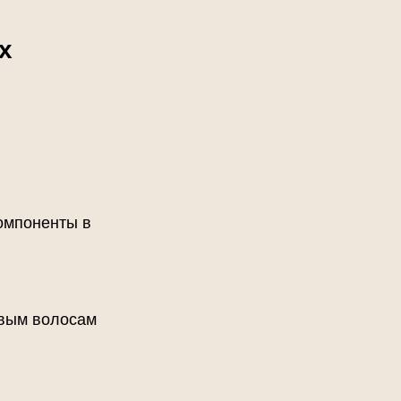
х
омпоненты в
овым волосам