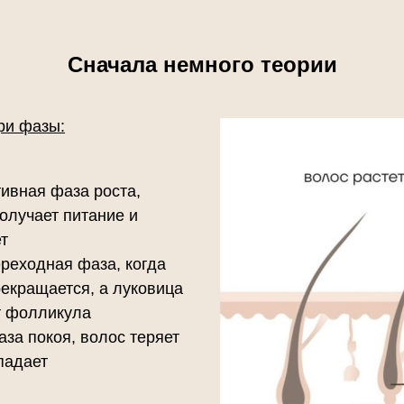
Сначала немного теории
ри фазы:
ивная фаза роста,
получает питание и
ет
реходная фаза, когда
рекращается, а луковица
т фолликула
за покоя, волос теряет
падает