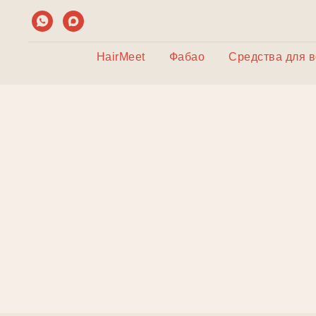
HairMeet
Фабао
Средства для 
Д