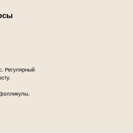
осы
с. Регулярный
сту.
 фолликулы,