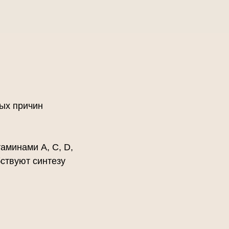
ных причин
аминами A, C, D,
ствуют синтезу