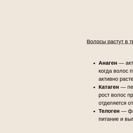
Волосы растут в т
Анаген
— акт
когда волос 
активно раст
Катаген
— пе
рост волос п
отделяется о
Телоген
— фа
питание и вы