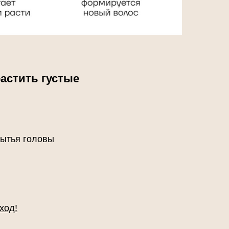
астить густые
мытья головы
ход!