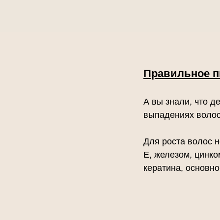
Правильное п
А вы знали, что 
выпадениях воло
Для роста волос н
E, железом, цинко
кератина, основно