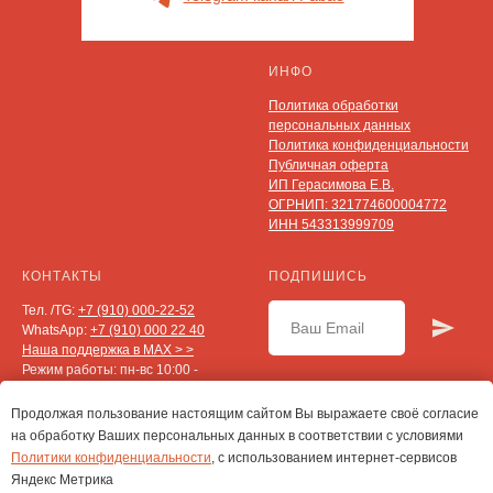
ИНФО
Политика обработки
персональных данных
Политика конфиденциальности
Публичная оферта
ИП Герасимова Е.В.
ОГРНИП: 321774600004772
ИНН 543313999709
КОНТАКТЫ
ПОДПИШИСЬ
Тел. /TG:
+7 (910) 000-22-52
WhatsApp:
+7 (910) 000 22 40
Наша поддержка в MAX > >
Режим работы: пн-вс 10:00 -
20:00
Клиентская служба:
Продолжая пользование настоящим сайтом Вы выражаете своё согласие
zabota@fabao.ru
на обработку Ваших персональных данных в соответствии с условиями
Маркетинг и PR:
Политики конфиденциальности
, с использованием интернет-сервисов
marketing@fabao.ru
Яндекс Метрика
Сотрудничество с врачами: