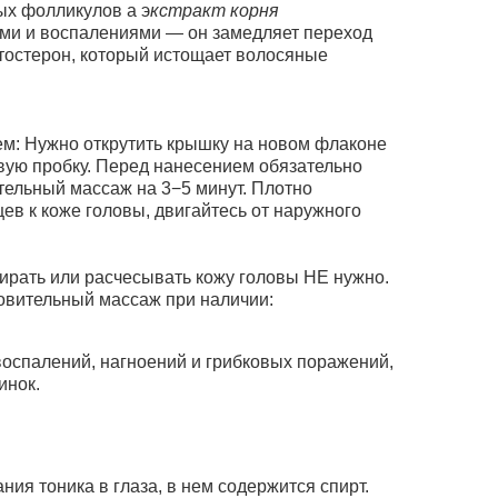
ых фолликулов а э
кстракт корня
ями и воспалениями — он замедляет переход
стостерон, который истощает волосяные
: Нужно открутить крышку на новом флаконе
вую пробку. Перед нанесением обязательно
тельный массаж на 3−5 минут. Плотно
в к коже головы, двигайтесь от наружного
ирать или расчесывать кожу головы НЕ нужно.
товительный массаж при наличии:
воспалений, нагноений и грибковых поражений,
инок.
ния тоника в глаза, в нем содержится спирт.