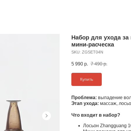
Набор для ухода за
мини-расческа
SKU:
ZGSET04N
5 990
р.
7 490
р.
Купить
Проблема:
выпадение вол
Этап ухода:
массаж, лось
Что входит в набор?
Лосьон Zhangguang 10