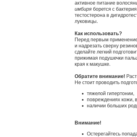
активное питание волосян
имбиря
борется с бактери
тестостерона в дигидроте
луковицы.
Как использовать?
Перед первым применением
и надрезать сверху резино
сделайте легкий подготови
прижимая подушечки пальце
края к макушке.
Обратите внимание!
Раст
Не стоит проводить подго
тяжелой гипертонии,
повреждениях кожи, 
наличии больших род
Внимание!
Остерегайтесь попада