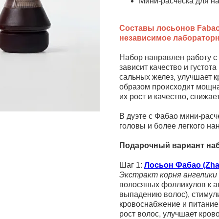
Мини-расческа для н
Составы лосьонов Fabao
независимое лаборатор
Набор направлен работу с 
зависит качество и густот
сальных желез, улучшает 
образом происходит мощна
их рост и качество, снижае
В дуэте с Фабао мини-рас
головы и более легкого на
Подарочный вариант наб
Шаг 1:
Лосьон Фабао (Zhan
Экстракт корня ангелики
волосяных фолликулов к а
выпадению волос), стимули
кровоснабжение и питание
рост волос, улучшает кро