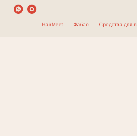
HairMeet
Фабао
Средства для 
Д