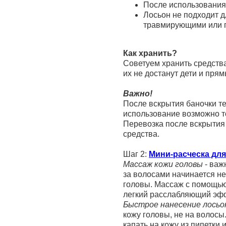
После использования 
Лосьон не подходит 
травмирующими или 
Как хранить?
Советуем хранить средства
их не достанут дети и пря
Важно!
После вскрытия баночки те
использование возможно т
Перевозка после вскрытия
средства.
Шаг 2:
Мини-расческа для
Массаж кожи головы
- важ
за волосами начинается не
головы. Массаж с помощью
легкий расслабляющий эфф
Быстрое нанесение лось
кожу головы, не на волосы
капать на кожу из пипетки 