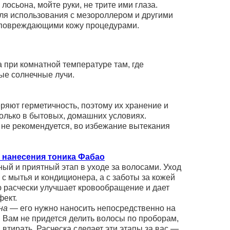
лосьона, мойте руки, не трите ими глаза.
для использования с мезороллером и другими
повреждающими кожу процедурами.
 при комнатной температуре там, где
мые солнечные лучи.
ряют герметичность, поэтому их хранение и
олько в бытовых, домашних условиях.
 не рекомендуется, во избежание вытекания
 нанесения тоника Фабао
ный и приятный этап в уходе за волосами. Уход
 с мытья и кондиционера, а с заботы за кожей
 расчески улучшает кровообращение и дает
ект.
она
— его нужно наносить непосредственно на
. Вам не придется делить волосы по проборам,
и втирать. Расческа сделает эти этапы за вас —