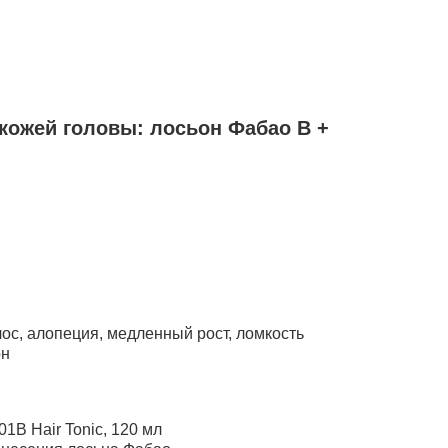
 кожей головы: лосьон Фабао B +
ос, алопеция, медленный рост, ломкость
он
1B Hair Tonic, 120 мл