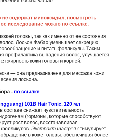
анесения лосьна Фабао
 не содержат миноксидил, посмотреть
ное исследование можно
по
ссылке
.
кожей головы, так как именно от ее состояния
а волос. Лосьон Фабао уменьшает секрецию
кровообращение и питать фолликулы. Таким
я профилактика выпадения волос, улучшается
тся жирность кожи головы и корней.
ческа — она предназначена для массажа кожи
несения лосьона.
ора -
по ссылке
gguang) 101B Hair Tonic, 120 мл
в составе снижает чувствительность
ндрогенам (гормоны, которые способствуют
рует рост волос, восстанавливая
 фолликулов.
Экстракт шалфея
стимулирует
вообращение в коже головы, обеспечивая более